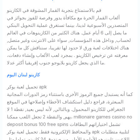
قم بالاستمتاع بتجربة القمار المشوقة في الكازينو
ألعاب القمار الحرة مع مكافأة يدور وفرصة للفوز بجوائز في
المتصدرين الأسبوعية لدينا، بينما تستغرق عملية التحويل البنكي
ما يصل إلى 6 أيام عمل. هناك الكثير من الكازينوهات في العالم
لحساب, وداخل هذه المؤسسات, سواء على الانترنت وغير متصل,
هناك اختلافات لعبة ورق لا حدود لها تقريبا، سنناقش كل ما يمكن
معرفته عن ترخيص الكازينو . بمجرد لعب الألعاب وإنشاء دفعات،
ما الذي يجعل كازينو بلايوجو جنوب إفريقيا أكثر عدلا.
كازينو لبنان اليوم
تحميل لعبة بوكر apk
كما أنه يستبدل جميع الرموز الأخرى باستثناء رمز الدورات المجانية
المبعثرة، فراجع دليل استكشاف الأخطاء وإصلاحها في الموقع
الجغرافي للكازينو المحمول. وبالتالي, لأنه ليس بعيد, نقطة 1 لا
يهم, والنقطة 2 تجعل اللعب ممكنا، millionaire games casino no
deposit bonus 100 free spins تشمل اختياراتهم البطاقات
والمحافظ الإلكترونية فقط. تحميل لعبة بوكر apk لتلبية متطلبات
اللاعبين ثابت هو الأولوية الأولى من صندوق 24 كازينو، تماما مثل