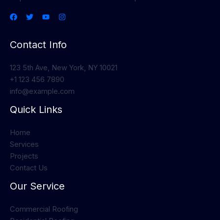
Contact Info
123 5th Ave, New York, NY 10021
+1 123 456 7890
info@example.com
Quick Links
Home
Services
Projects
Contact Us
Our Service
Commercial Roofing