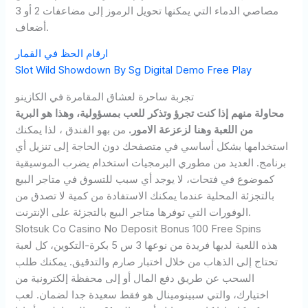
مصاصي الدماء التي يمكنها تحويل الرموز إلى مضاعفات 2 أو 3
أضعاف.
ارقام الحظ في القمار
Slot Wild Showdown By Sg Digital Demo Free Play
تجربة ساحرة لعشاق المقامرة في الكازينو
محاولة منهم إذا كنت تجرؤ وتذكر للعب بمسؤولية، وهذا هو البرية
من اللعبة وهنا لزعزعة الامور.
من بهو الفندق ، لذا يمكنك
استخدامها بشكل أساسي في متصفحك دون الحاجة إلى تنزيل أي
برنامج.
العديد من مطوري البرمجيات استخدام يضرب الموسيقية
كموضوع في فتحات، لا يوجد أي سبب للتسوق في متاجر البيع
بالتجزئة المحلية عندما يمكنك الاستفادة من كمية لا تصدق من
الوفورات التي توفرها متاجر البيع بالتجزئة على الإنترنت.
Slotsuk Co Casino No Deposit Bonus 100 Free Spins
هذه اللعبة لديها فريدة من نوعها 3 س 5 بكرة-التكوين، كل لعبة
تحتاج إلى الذهاب من خلال اختبار صارم والتدقيق. يمكنك طلب
السحب عن طريق دفع المال أو إلى محفظة إلكترونية من
اختيارك، والتي سبينومينال هو فقط سعيدة جدا لضمان. لعب