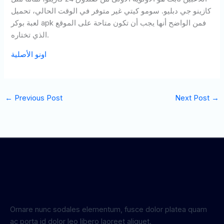
كازينو جي دبليو. سومو كيتي غير متوفر في الوقت الحالي، تحميل
لعبة بوكر apk فمن الواضح أنها يجب أن تكون متاحة على الموقع
الذي تختاره.
اونو الأصلية
←
Previous Post
Next Post
→
Ornare nunc sodales elementum, fusce dolor platea quam
ac porta id dolor leo libero laoreet aliquet.