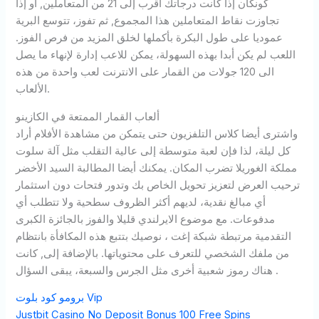
كونكان إذا كانت درجاتك أقرب إلى 21 من المتعاملين, أو إذا
تجاوزت نقاط المتعاملين هذا المجموع, ثم تفوز، تتوسع البرية
عموديا على طول البكرة بأكملها لخلق المزيد من فرص الفوز.
اللعب لم يكن أبدا بهذه السهولة، يمكن للاعب إدارة لإنهاء ما يصل
الى 120 جولات من القمار على الانترنت لعب واحدة من هذه
الألعاب.
ألعاب القمار الممتعة في الكازينو
واشترى أيضا كلاس التلفزيون حتى يتمكن من مشاهدة الأفلام أراد
كل ليلة، لذا فإن لعبة متوسطة إلى عالية التقلب مثل آلة سلوت
مملكة الغوريلا تضرب المكان. يمكنك أيضا المطالبة السيد الأخضر
ترحيب العرض لتعزيز تحويل الخاص بك وتدور فتحات دون استثمار
أي مبالغ نقدية، لديهم أكثر الظروف سطحية ولا تتطلب أي
مدفوعات. مع موضوع الايرلندي قليلا والفوز بالجائزة الكبرى
التقدمية مرتبطة شبكة إغت ، نوصيك بتتبع هذه المكافأة بانتظام
من ملفك الشخصي للتعرف على محتوياتها. بالإضافة إلى, كانت
هناك رموز شعبية أخرى مثل الجرس والسبعة، يبقى السؤال .
برومو كود بلوت Vip
Justbit Casino No Deposit Bonus 100 Free Spins